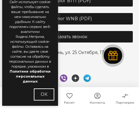
Каталог БТП (PDF)
Сайт использует cookie-
файлы, чтобы сделать
ваше пребывание на
нем максимально
Каталог WNB (PDF)
удобным. К cайту
подключен сервис веб-
аналитики
Заказать звонок
Яндекс.Метрика,
использующий cookie-
файлы. Оставаясь на
сайте, вы даете свое
г. Пермь, ул. 25 Октября, 17
согласие на обработку
персональных данных в
порядке, указанном в
Политике обработки
персональных
данных
ОК
Главная
Каталог
Расчёт
Контакты
Партнерам
© 2018 — 2026 WhiteNord. Все права защищены