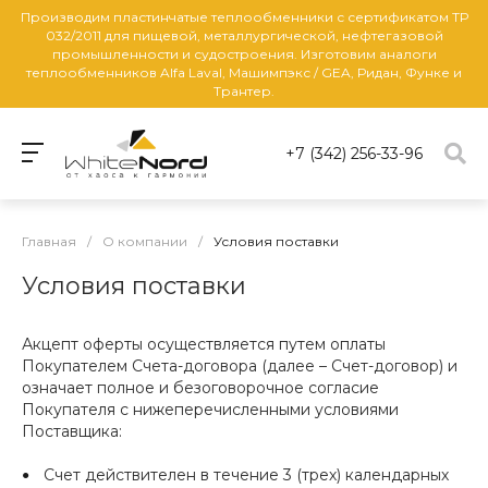
Производим пластинчатые теплообменники с сертификатом ТР
032/2011 для пищевой, металлургической, нефтегазовой
промышленности и судостроения. Изготовим аналоги
теплообменников Alfa Laval, Машимпэкс / GEA, Ридан, Функе и
Трантер.
+7 (342) 256-33-96
Главная
/
О компании
/
Условия поставки
Условия поставки
Акцепт оферты осуществляется путем оплаты
Покупателем Счета-договора (далее – Счет-договор) и
означает полное и безоговорочное согласие
Покупателя с нижеперечисленными условиями
Поставщика:
Счет действителен в течение 3 (трех) календарных