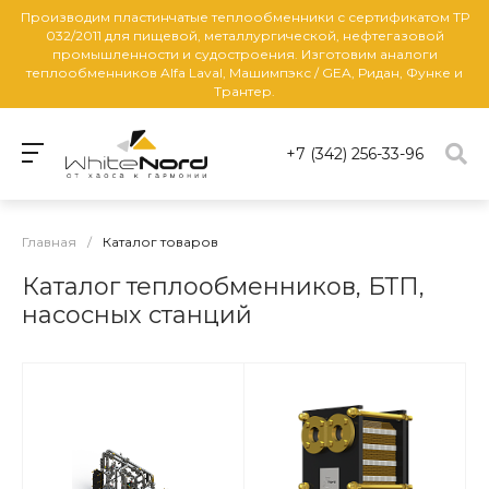
Производим пластинчатые теплообменники с сертификатом ТР
032/2011 для пищевой, металлургической, нефтегазовой
промышленности и судостроения. Изготовим аналоги
теплообменников Alfa Laval, Машимпэкс / GEA, Ридан, Функе и
Трантер.
+7 (342) 256-33-96
Главная
/
Каталог товаров
Каталог теплообменников, БТП,
насосных станций