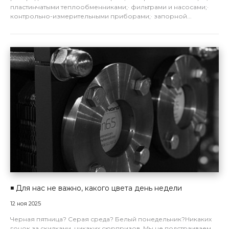
пластинчатыми теплообменниками;· фильтрами и насосами;·
контрольно-измерительными приборами;· запорной...
◾️ Для нас не важно, какого цвета день недели
12 ноя 2025
Черная пятница? Серая среда? Белый понедельник?Никаких
гонок за скидками, никаких сюрпризов. Мы не подстраиваем