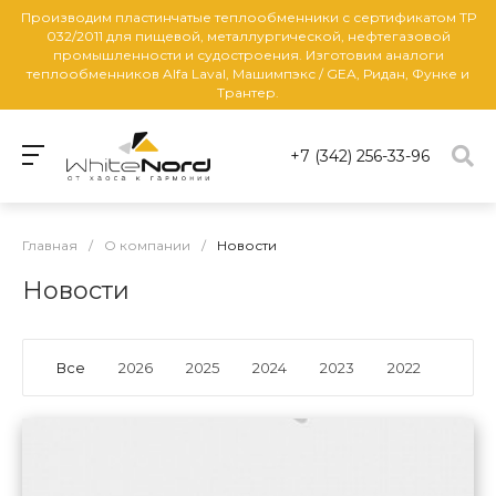
Производим пластинчатые теплообменники с сертификатом ТР
032/2011 для пищевой, металлургической, нефтегазовой
промышленности и судостроения. Изготовим аналоги
теплообменников Alfa Laval, Машимпэкс / GEA, Ридан, Функе и
Трантер.
+7 (342) 256-33-96
Главная
/
О компании
/
Новости
Новости
Все
2026
2025
2024
2023
2022