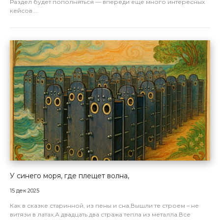
Раздел будет пополняться — впереди еще много интересных
кейсов....
У синего моря, где плещет волна,
15 дек 2025
Как в сказке старинной, из пены и сна,Вышли те строем – не
витязи в латах,А двадцать два стража тепла из металла.Все