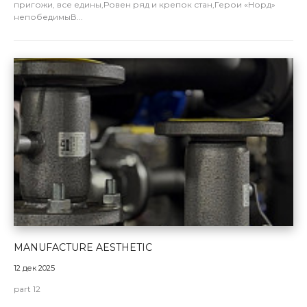
пригожи, все едины,Ровен ряд и крепок стан,Герои «Норд»
непобедимыВ...
MANUFACTURE AESTHETIC
12 дек 2025
part 12