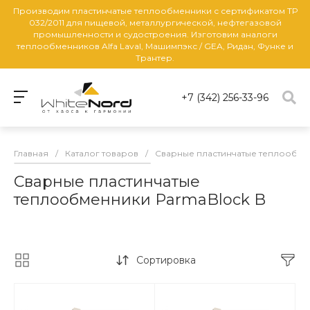
Производим пластинчатые теплообменники с сертификатом ТР
032/2011 для пищевой, металлургической, нефтегазовой
промышленности и судостроения. Изготовим аналоги
теплообменников Alfa Laval, Машимпэкс / GEA, Ридан, Функе и
Трантер.
+7 (342) 256-33-96
Главная
/
Каталог товаров
/
Сварные пластинчатые теплообм
Сварные пластинчатые
теплообменники ParmaBlock B
Сортировка