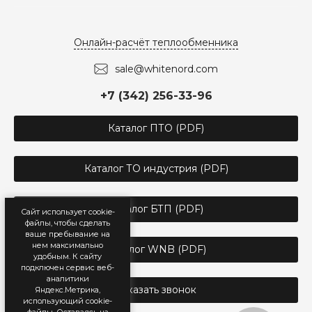
Онлайн-расчёт теплообменника
sale@whitenord.com
+7 (342) 256-33-96
Каталог ПТО (PDF)
Каталог ТО индустрия (PDF)
Каталог БТП (PDF)
Сайт использует cookie-
файлы, чтобы сделать
ваше пребывание на
нем максимально
Каталог WNB (PDF)
удобным. К cайту
подключен сервис веб-
аналитики
Заказать звонок
Яндекс.Метрика,
использующий cookie-