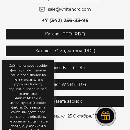
sale@whitenord.com
+7 (342) 256-33-96
Каталог ПТО (PDF)
Каталог ТО индустрия (PDF)
Сайт использует cookie-
Каталог БТП (PDF)
файлы, чтобы сделать
ваше пребывание на
нем максимально
Каталог WNB (PDF)
удобным. К cайту
подключен сервис веб-
аналитики
Яндекс.Метрика,
Заказать звонок
использующий cookie-
файлы. Оставаясь на
сайте, вы даете свое
г. Пермь, ул. 25 Октября, 17
согласие на обработку
персональных данных в
порядке, указанном в