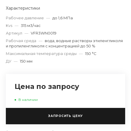
Характеристики
Рабочее давление
—
до 1,6 МПа
Kvs
—
315 м3/час
Артикул
—
VFR3WN0019
Рабочая среда
—
вода, водные растворы этиленгликоля
и пропиленгликоля с концентрацией до 50 %
Максимальная температура среды
—
150 °С
ДУ
—
150 мм
Цена по запросу
В наличии
ЗАПРОСИТЬ ЦЕНУ