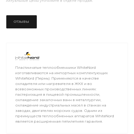
Актуальные цены уточняйте в отделе продаж.
ОТЗЫВЫ
Пластинчатые теплообменники WhiteNord
изготавливаются на импортных комплектующих
WhiteNord (Пермь). Применяются в качестве
охладителя или нагревателя в ЖКХ и во
всевозможных производственных линиях:
пастеризация в пищевой промышленности,
охлаждение закалочных ванн в металлургии,
охлаждение индустриальных масел в станках на
заводах, двигателях морских судов. Одним из
преимуществ теплообменных аппаратов WhiteNord
является расширенная пятилетняя гарантия.