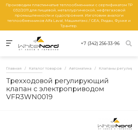
Производим пластинчатые теплообменники с сертификатом ТР
032/2011 для пищевой, металлургической, нефтегазовой
промышленности и судостроения. Изготовим аналоги
теплообменников Alfa Laval, Машимпэкс / GEA, Ридан, Функе и
Трантер.
+7 (342) 256-33-96
Главная
/
Каталог товаров
/
Автоматика
/
Клапаны регулиру
Трехходовой регулирующий
клапан с электроприводом
VFR3WN0019