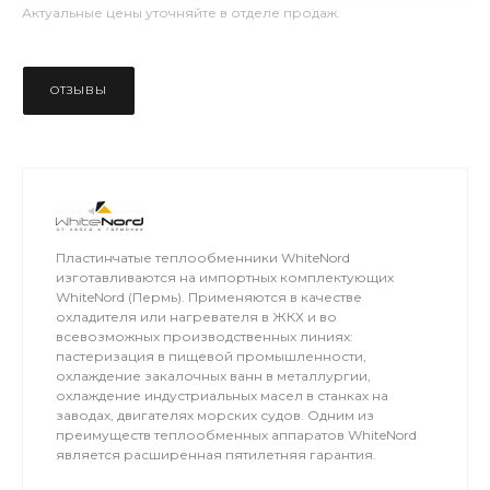
Актуальные цены уточняйте в отделе продаж.
ОТЗЫВЫ
Пластинчатые теплообменники WhiteNord
изготавливаются на импортных комплектующих
WhiteNord (Пермь). Применяются в качестве
охладителя или нагревателя в ЖКХ и во
всевозможных производственных линиях:
пастеризация в пищевой промышленности,
охлаждение закалочных ванн в металлургии,
охлаждение индустриальных масел в станках на
заводах, двигателях морских судов. Одним из
преимуществ теплообменных аппаратов WhiteNord
является расширенная пятилетняя гарантия.