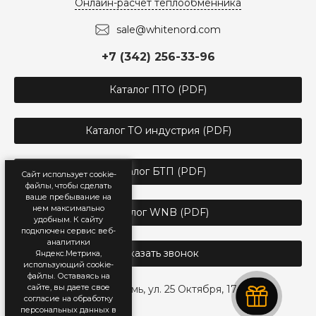
Онлайн-расчёт теплообменника
sale@whitenord.com
+7 (342) 256-33-96
Каталог ПТО (PDF)
Каталог ТО индустрия (PDF)
Каталог БТП (PDF)
Сайт использует cookie-
файлы, чтобы сделать
ваше пребывание на
нем максимально
Каталог WNB (PDF)
удобным. К cайту
подключен сервис веб-
аналитики
Заказать звонок
Яндекс.Метрика,
использующий cookie-
файлы. Оставаясь на
сайте, вы даете свое
г. Пермь, ул. 25 Октября, 17
согласие на обработку
персональных данных в