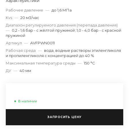
Характеристики
Рабочее давление
—
до 1,6 МПа
Kvs
—
20 м3/час
Диапазон регулируемого давления (перепада давления)
—
0,2 - 1,6 бар - с жёлтой пружиной; 1,0 - 4,0 бар - с красной
пружиной
Артикул
—
AVFPWN0011
Рабочая среда
—
вода, водные растворы этиленгликоля
и пропиленгликоля с концентрацией до 40 %
Максимальная температура среды
—
150 °С
ДУ
—
40 мм
В наличии
ЗАПРОСИТЬ ЦЕНУ