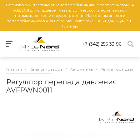
Производим пластинчатые теплообменники с сертификатом ТР
032/2011 для пищевой, металлургической, нефтегазовой
промышленности и судостроения. Изготовим аналоги
теплообменников Alfa Laval, Машимпэкс / GEA, Ридан, Функе и
Трантер.
+7 (342) 256-33-96
Главная
/
Каталог товаров
/
Автоматика
/
Регуляторы давлен
Регулятор перепада давления
AVFPWN0011