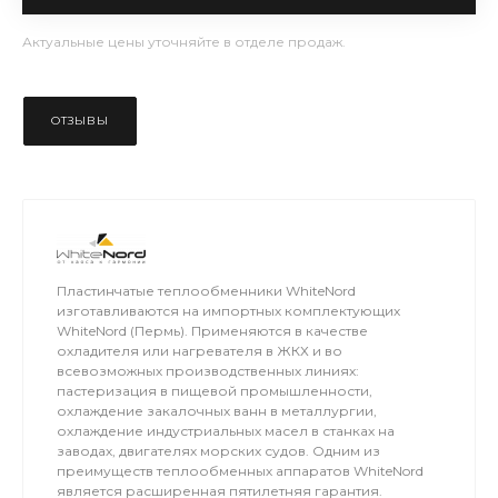
Актуальные цены уточняйте в отделе продаж.
ОТЗЫВЫ
Пластинчатые теплообменники WhiteNord
изготавливаются на импортных комплектующих
WhiteNord (Пермь). Применяются в качестве
охладителя или нагревателя в ЖКХ и во
всевозможных производственных линиях:
пастеризация в пищевой промышленности,
охлаждение закалочных ванн в металлургии,
охлаждение индустриальных масел в станках на
заводах, двигателях морских судов. Одним из
преимуществ теплообменных аппаратов WhiteNord
является расширенная пятилетняя гарантия.