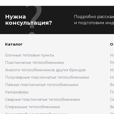
Нужна
Подробно расскаже
консультация?
и подготовим ин
Каталог
О
Блочные тепловые пункты
Н
Пластинчатые теплообменники
Р
Аналоги теплообменников других брендов
И
Полусварные пластинчатые теплообменники
Н
Паяные пластинчатые теплообменники
В
Калориферы
П
Сварные пластинчатые теплообменники
С
Спиральные теплообменники
В