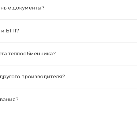
льные документы?
 и БТП?
ёта теплообменника?
 другого производителя?
ования?