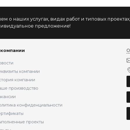
м о наших услугах, видах работ и типовых проектах
дивидуальное предложение!
 компании
О
овости
еквизиты компании
стория компании
аше производство
акансии
олитика конфиденциальности
ертификаты
ыполненные проекты