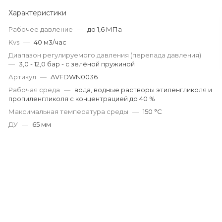
Характеристики
Рабочее давление
—
до 1,6 МПа
Kvs
—
40 м3/час
Диапазон регулируемого давления (перепада давления)
—
3,0 - 12,0 бар - с зелёной пружиной
Артикул
—
AVFDWN0036
Рабочая среда
—
вода, водные растворы этиленгликоля и
пропиленгликоля с концентрацией до 40 %
Максимальная температура среды
—
150 °С
ДУ
—
65 мм