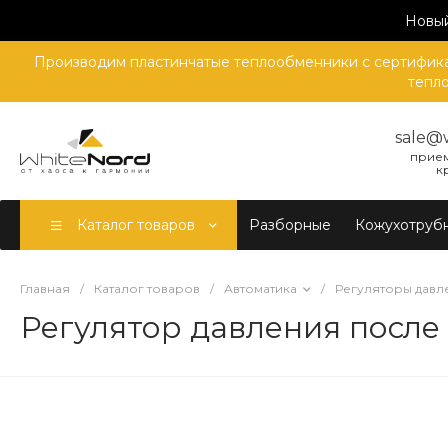
Новый
Производим пластинчатые теплообменники с сертификат
тепло
sale@
прием
к
Каталог товаров
Разборные
Кожухотруб
Главная
/
Каталог товаров
/
Автоматика
/
Регуляторы давл
Регулятор давления посл