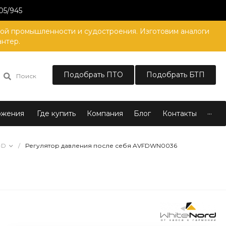
05/945
вой промышленности и судостроения. Изготовим аналоги
антер.
Подобрать ПТО
Подобрать БТП
Поиск
...
ожения
Где купить
Компания
Блог
Контакты
-D
/
Регулятор давления после себя AVFDWN0036