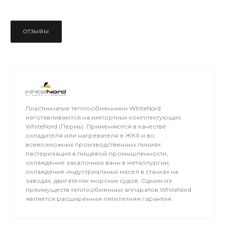
ОТЗЫВЫ
Пластинчатые теплообменники WhiteNord
изготавливаются на импортных комплектующих
WhiteNord (Пермь). Применяются в качестве
охладителя или нагревателя в ЖКХ и во
всевозможных производственных линиях:
пастеризация в пищевой промышленности,
охлаждение закалочных ванн в металлургии,
охлаждение индустриальных масел в станках на
заводах, двигателях морских судов. Одним из
преимуществ теплообменных аппаратов WhiteNord
является расширенная пятилетняя гарантия.