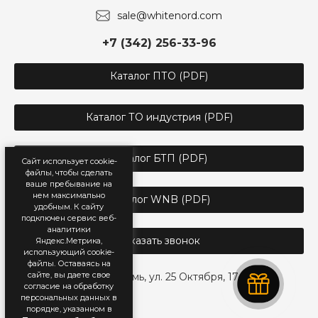
sale@whitenord.com
+7 (342) 256-33-96
Каталог ПТО (PDF)
Каталог ТО индустрия (PDF)
Каталог БТП (PDF)
Сайт использует cookie-
файлы, чтобы сделать
ваше пребывание на
нем максимально
Каталог WNB (PDF)
удобным. К cайту
подключен сервис веб-
аналитики
Заказать звонок
Яндекс.Метрика,
использующий cookie-
файлы. Оставаясь на
сайте, вы даете свое
г. Пермь, ул. 25 Октября, 17
согласие на обработку
персональных данных в
порядке, указанном в