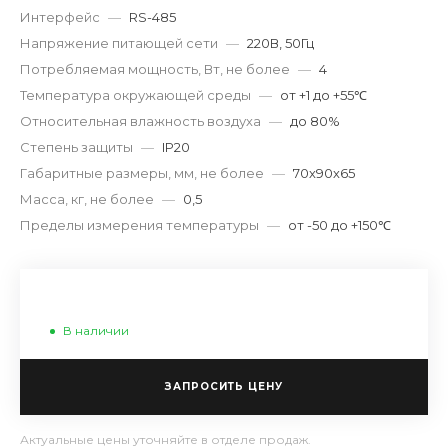
Интерфейс
—
RS-485
Напряжение питающей сети
—
220В, 50Гц
Потребляемая мощность, Вт, не более
—
4
Температура окружающей среды
—
от +1 до +55℃
Относительная влажность воздуха
—
до 80%
Степень защиты
—
IP20
Габаритные размеры, мм, не более
—
70х90х65
Масса, кг, не более
—
0,5
Пределы измерения температуры
—
от -50 до +150℃
В наличии
ЗАПРОСИТЬ ЦЕНУ
Актуальные цены уточняйте в отделе продаж.