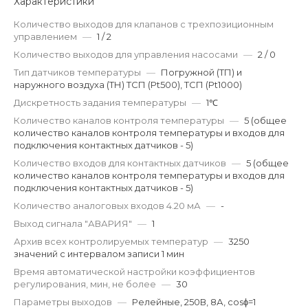
Характеристики
Количество выходов для клапанов с трехпозиционным
управлением
—
1 / 2
Количество выходов для управления насосами
—
2 / 0
Тип датчиков температуры
—
Погружной (ТП) и
наружного воздуха (ТН) ТСП (Pt500), ТСП (Pt1000)
Дискретность задания температуры
—
1℃
Количество каналов контроля температуры
—
5 (общее
количество каналов контроля температуры и входов для
подключения контактных датчиков - 5)
Количество входов для контактных датчиков
—
5 (общее
количество каналов контроля температуры и входов для
подключения контактных датчиков - 5)
Количество аналоговых входов 4.20 мА
—
-
Выход сигнала "АВАРИЯ"
—
1
Архив всех контролируемых температур
—
3250
значений с интервалом записи 1 мин
Время автоматической настройки коэффициентов
регулирования, мин, не более
—
30
Параметры выходов
—
Релейные, 250В, 8А, cosϕ=1