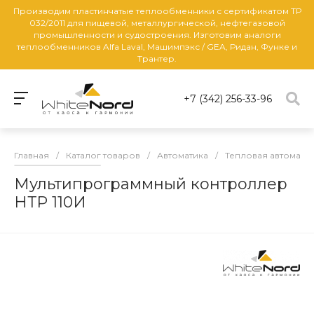
Производим пластинчатые теплообменники с сертификатом ТР
032/2011 для пищевой, металлургической, нефтегазовой
промышленности и судостроения. Изготовим аналоги
теплообменников Alfa Laval, Машимпэкс / GEA, Ридан, Функе и
Трантер.
+7 (342) 256-33-96
Главная
/
Каталог товаров
/
Автоматика
/
Тепловая автомати
Мультипрограммный контроллер
НТР 110И