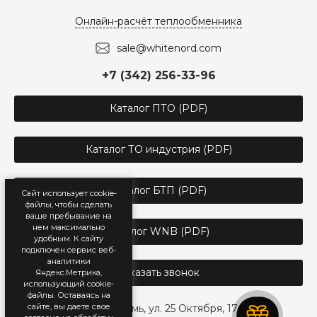
Онлайн-расчёт теплообменника
sale@whitenord.com
+7 (342) 256-33-96
Каталог ПТО (PDF)
Каталог ТО индустрия (PDF)
Каталог БТП (PDF)
Сайт использует cookie-
файлы, чтобы сделать
ваше пребывание на
нем максимально
Каталог WNB (PDF)
удобным. К cайту
подключен сервис веб-
аналитики
Заказать звонок
Яндекс.Метрика,
использующий cookie-
файлы. Оставаясь на
сайте, вы даете свое
г. Пермь, ул. 25 Октября, 17