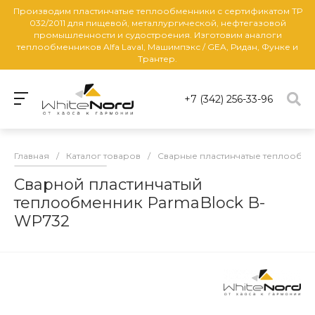
Производим пластинчатые теплообменники с сертификатом ТР
032/2011 для пищевой, металлургической, нефтегазовой
промышленности и судостроения. Изготовим аналоги
теплообменников Alfa Laval, Машимпэкс / GEA, Ридан, Функе и
Трантер.
+7 (342) 256-33-96
Главная
/
Каталог товаров
/
Сварные пластинчатые теплообм
Сварной пластинчатый
теплообменник ParmaBlock B-
WP732