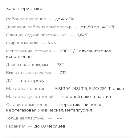
Характеристики
Рабочее давление
—
до 4 МПа
Диапазон рабочих температур
—
от -50 до +400 °С
Площадь одной пластины, м2
—
0,625
Ширина канала
—
5 мм
Исполнение корпуса
—
09Г2С / Полусанитарное
исполнение
Длина пластины, мм
—
732
Высота пластины, мм
—
732
ДУ
—
по запросу
Материал пластин
—
AISI 304, AISI 316, SMO 254, Titanium
Материал уплотнений
—
сварной пакет пластин
Сферы применения
—
энергетика, пищевая,
нефтегазовая, химическая, металлургия
Толщина пластины
—
1 мм
Гарантия
—
до 60 месяцев