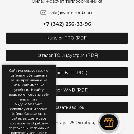
Онлайн-расчёт теплообменника
sale@whitenord.com
+7 (342) 256-33-96
Каталог ПТО (PDF)
Каталог ТО индустрия (PDF)
Сайт использует cookie-
Каталог БТП (PDF)
файлы, чтобы сделать
ваше пребывание на
нем максимально
Каталог WNB (PDF)
удобным. К cайту
подключен сервис веб-
аналитики
Яндекс.Метрика,
Заказать звонок
использующий cookie-
файлы. Оставаясь на
сайте, вы даете свое
г. Пермь, ул. 25 Октября, 17
согласие на обработку
персональных данных в
порядке, указанном в