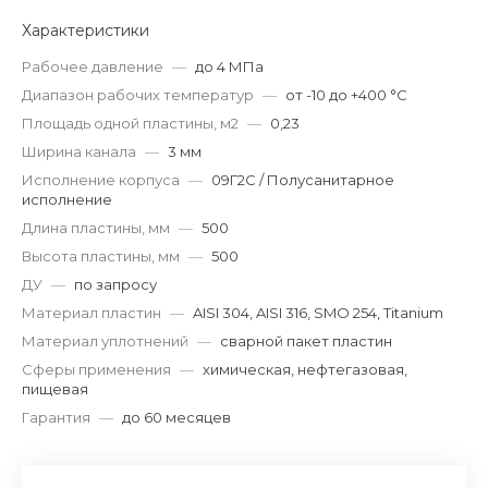
Характеристики
Рабочее давление
—
до 4 МПа
Диапазон рабочих температур
—
от -10 до +400 °С
Площадь одной пластины, м2
—
0,23
Ширина канала
—
3 мм
Исполнение корпуса
—
09Г2С / Полусанитарное
исполнение
Длина пластины, мм
—
500
Высота пластины, мм
—
500
ДУ
—
по запросу
Материал пластин
—
AISI 304, AISI 316, SMO 254, Titanium
Материал уплотнений
—
сварной пакет пластин
Сферы применения
—
химическая, нефтегазовая,
пищевая
Гарантия
—
до 60 месяцев