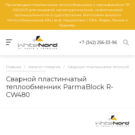
Производим пластинчатые теплообменники с сертификатом ТР
032/2011 для пищевой, металлургической, нефтегазовой
промышленности и судостроения. Изготовим аналоги
теплообменников Alfa Laval, Машимпэкс / GEA, Ридан, Функе и
Трантер.
+7 (342) 256-33-96
Главная
/
Каталог товаров
/
Сварные пластинчатые теплообм
Сварной пластинчатый
теплообменник ParmaBlock R-
CW480