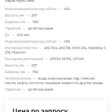
Характеристики
Максимальный расход, м3/час
—
450
Высота, мм
—
2117
Ширина, мм
—
760
Гарантия
—
до 60 месяцев
ДУ
—
200 мм
Максимальный расход, м3/час
—
450
Материал пластин
—
AISI 304, AISI 316, SMO 254, Hastelloy C
276, Titanium
Материал уплотнений
—
EPDM, NITRIL, VITON
Высота, мм
—
2117
Ширина, мм
—
760
Теплоноситель
—
вода, морская вода, пар, гликоли,
масла, нефть, кислоты, пищевые жидкости, другие среды
Гарантия
—
до 60 месяцев
Цена по запросу