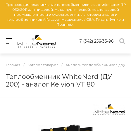
Производим пластинчатые теплообменники с сертификатом ТР
032/2011 для пищевой, металлургической, нефтегазовой
промышленности и судостроения. Изготовим аналоги
теплообменников Alfa Laval, Машимпэкс / GEA, Ридан, Функе и
Трантер.
+7 (342) 256-33-96
Главная
/
Каталог товаров
/
Аналоги теплообменников други
Теплообменник WhiteNord (ДУ
200) - аналог Kelvion VT 80