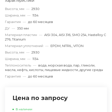
Характеристики
Высота, мм
—
2930
Ширина, мм
—
1134
Гарантия
—
до 60 месяцев
ДУ
—
350 мм
Материал пластин
—
AISI 304, AISI 316, SMO 254, Hastelloy C
276, Titanium
Материал уплотнений
—
EPDM, NITRIL, VITON
Высота, мм
—
2930
Ширина, мм
—
1134
Теплоноситель
—
вода, морская вода, пар, гликоли,
масла, нефть, кислоты, пищевые жидкости, другие среды
Гарантия
—
до 60 месяцев
Цена по запросу
В наличии