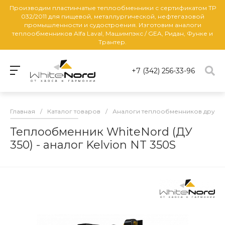
Производим пластинчатые теплообменники с сертификатом ТР
032/2011 для пищевой, металлургической, нефтегазовой
промышленности и судостроения. Изготовим аналоги
теплообменников Alfa Laval, Машимпэкс / GEA, Ридан, Функе и
Трантер.
+7 (342) 256-33-96
Главная
/
Каталог товаров
/
Аналоги теплообменников други
Теплообменник WhiteNord (ДУ
350) - аналог Kelvion NT 350S