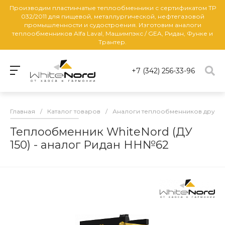
Производим пластинчатые теплообменники с сертификатом ТР
032/2011 для пищевой, металлургической, нефтегазовой
промышленности и судостроения. Изготовим аналоги
теплообменников Alfa Laval, Машимпэкс / GEA, Ридан, Функе и
Трантер.
+7 (342) 256-33-96
Главная
/
Каталог товаров
/
Аналоги теплообменников други
Теплообменник WhiteNord (ДУ
150) - аналог Ридан НН№62