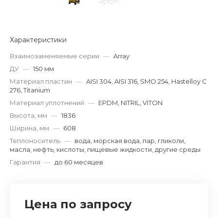
Характеристики
Взаимозаменяемые серии
—
Array
ДУ
—
150 мм
Материал пластин
—
AISI 304, AISI 316, SMO 254, Hastelloy C
276, Titanium
Материал уплотнений
—
EPDM, NITRIL, VITON
Высота, мм
—
1836
Ширина, мм
—
608
Теплоноситель
—
вода, морская вода, пар, гликоли,
масла, нефть, кислоты, пищевые жидкости, другие среды
Гарантия
—
до 60 месяцев
Цена по запросу