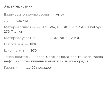
Характеристики
Взаимозаменяемые серии
—
Array
ДУ
—
300 мм
Материал пластин
—
AISI 304, AISI 316, SMO 254, Hastelloy C
276, Titanium
Материал уплотнений
—
EPDM, NITRIL, VITON
Высота, мм
—
1896
Ширина, мм
—
970
Теплоноситель
—
вода, морская вода, пар, гликоли, масла,
нефть, кислоты, пищевые жидкости, другие среды
Гарантия
—
до 60 месяцев