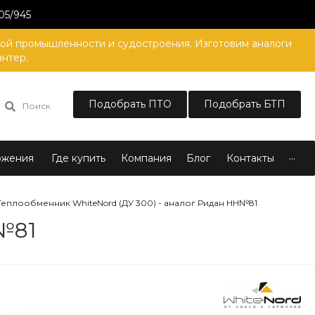
05/945
вой промышленности и судостроения. Изготовим аналоги
антер.
Подобрать ПТО
Подобрать БТП
Поиск
...
ожения
Где купить
Компания
Блог
Контакты
Теплообменник WhiteNord (ДУ 300) - аналог Ридан НН№81
№81