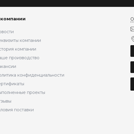
 компании
О
овости
еквизиты компании
стория компании
аше производство
акансии
олитика конфиденциальности
ертификаты
ыполненные проекты
тзывы
словия поставки