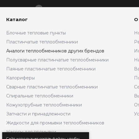
Каталог
О
Блочные тепловые пункты
Н
Пластинчатые теплообменники
Р
Аналоги теплообменников других брендов
И
Полусварные пластинчатые теплообменники
Н
Паяные пластинчатые теплообменники
В
Калориферы
П
Сварные пластинчатые теплообменники
С
Спиральные теплообменники
В
Кожухотрубные теплообменники
О
Запчасти и принадлежности
У
Жидкости для промывки теплообменников
Насосы для промывки
Сайт использует cookie-файлы, чтобы