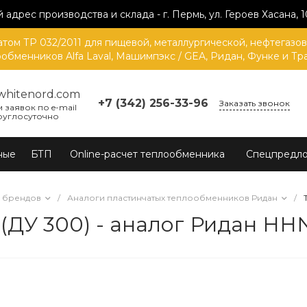
 адрес производства и склада - г. Пермь, ул. Героев Хасана, 1
ом ТР 032/2011 для пищевой, металлургической, нефтегазо
обменников Alfa Laval, Машимпэкс / GEA, Ридан, Функе и Тр
whitenord.com
+7 (342) 256-33-96
Заказать звонок
 заявок по e-mail
руглосуточно
ные
БТП
Online-расчет теплообменника
Спецпредл
х брендов
/
Аналоги пластинчатых теплообменников Ридан
/
(ДУ 300) - аналог Ридан НН