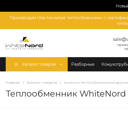
Новый
Производим пластинчатые теплообменники с сертификат
тепло
sale@
прием
к
Каталог товаров
Разборные
Кожухотруб
Главная
/
Каталог товаров
/
Аналоги теплообменников други
Теплообменник WhiteNord 