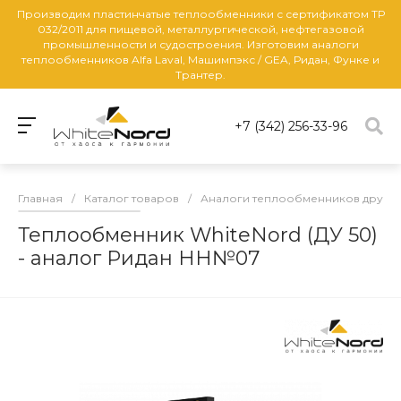
Производим пластинчатые теплообменники с сертификатом ТР
032/2011 для пищевой, металлургической, нефтегазовой
промышленности и судостроения. Изготовим аналоги
теплообменников Alfa Laval, Машимпэкс / GEA, Ридан, Функе и
Трантер.
+7 (342) 256-33-96
Главная
/
Каталог товаров
/
Аналоги теплообменников други
Теплообменник WhiteNord (ДУ 50)
- аналог Ридан НН№07