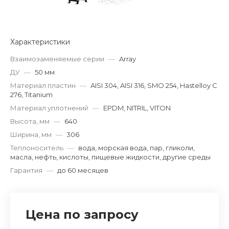
Характеристики
Взаимозаменяемые серии
—
Array
ДУ
—
50 мм
Материал пластин
—
AISI 304, AISI 316, SMO 254, Hastelloy C
276, Titanium
Материал уплотнений
—
EPDM, NITRIL, VITON
Высота, мм
—
640
Ширина, мм
—
306
Теплоноситель
—
вода, морская вода, пар, гликоли,
масла, нефть, кислоты, пищевые жидкости, другие среды
Гарантия
—
до 60 месяцев
Цена по запросу