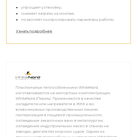
упрощает установку;
снижает затраты на монтаж;
позволяет контролировать параметры работы.
Узнать подробнее
Пластинчатые теплообменники WhiteNord
изготавливаются на импортных комплектующих
WhiteNord (Пермь). Применяются в качестве
охладителя или нагревателя в ЖКХ и во
всевозможных производственных линиях:
пастеризация в пищевой промышленности,
охлаждение закалочных ванн в металлургии,
охлаждение индустриальных масел в станках на
заводах, двигателях морских судов. Одним из
преимуществ теплообменных аппаратов WhiteNord