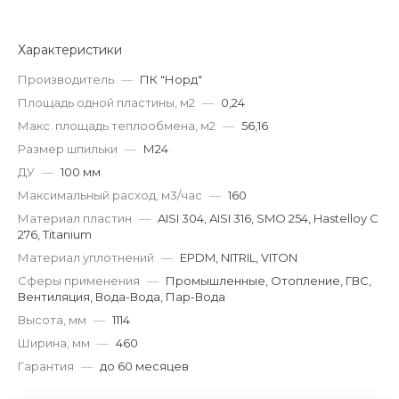
Характеристики
Производитель
—
ПК "Норд"
Площадь одной пластины, м2
—
0,24
Макс. площадь теплообмена, м2
—
56,16
Размер шпильки
—
М24
ДУ
—
100 мм
Максимальный расход, м3/час
—
160
Материал пластин
—
AISI 304, AISI 316, SMO 254, Hastelloy C
276, Titanium
Материал уплотнений
—
EPDM, NITRIL, VITON
Сферы применения
—
Промышленные, Отопление, ГВС,
Вентиляция, Вода-Вода, Пар-Вода
Высота, мм
—
1114
Ширина, мм
—
460
Гарантия
—
до 60 месяцев