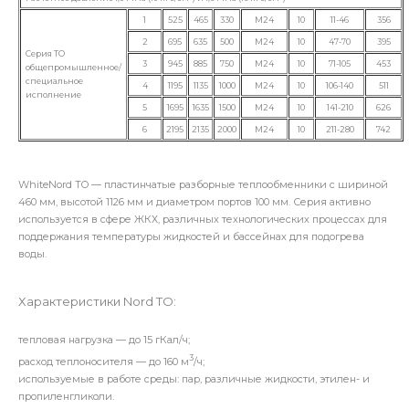
1
525
465
330
М24
10
11-46
356
2
695
635
500
М24
10
47-70
395
Серия TO
3
945
885
750
М24
10
71-105
453
общепромышленное/
специальное
4
1195
1135
1000
М24
10
106-140
511
исполнение
5
1695
1635
1500
М24
10
141-210
626
6
2195
2135
2000
М24
10
211-280
742
WhiteNord TO — пластинчатые разборные теплообменники с шириной
460 мм, высотой 1126 мм и диаметром портов 100 мм. Серия активно
используется в сфере ЖКХ, различных технологических процессах для
поддержания температуры жидкостей и бассейнах для подогрева
воды.
Характеристики Nord TO:
тепловая нагрузка — до 15 гКал/ч;
3
расход теплоносителя — до 160 м
/ч;
используемые в работе среды: пар, различные жидкости, этилен- и
пропиленгликоли.