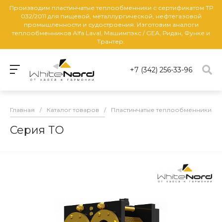
Производим пластинчатые теплообменники с сертификатом ТР
032/2011 для пищевой, металлургической, нефтегазовой
промышленности и судостроения. Изготовим аналоги
теплообменников Alfa Laval, Машимпэкс / GEA, Ридан, Функе и
Трантер.
+7 (342) 256-33-96
Главная
/
Каталог товаров
/
Пластинчатые теплообменники
/
Серия TO