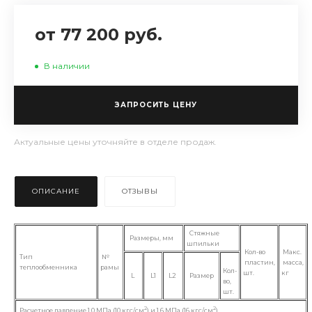
от 77 200 руб.
В наличии
ЗАПРОСИТЬ ЦЕНУ
Актуальные цены уточняйте в отделе продаж.
ОПИСАНИЕ
ОТЗЫВЫ
Стяжные
Размеры, мм
шпильки
Кол-во
Макс.
Тип
№
пластин,
масса,
теплообменника
рамы
Кол-
шт.
кг
L
L1
L2
Размер
во,
шт.
2
2
Расчетное давление 1,0 МПа (10 кгс/см
) и 1,6 МПа (16 кгс/см
)