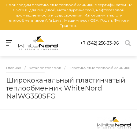
Производим пластинчатые теплообменники с сертификатом ТР
032/2011 для пищевой, металлургической, нефтегазовой
промышленности и судостроения. Изготовим аналоги
теплообменников Alfa Laval, Машимпэкс / GEA, Ридан, Функе и
Трантер.
+7 (342) 256-33-96
Главная
/
Каталог товаров
/
Пластинчатые теплообменники
/
Ширококанальный пластинчатый
теплообменник WhiteNord
NalWG350SFG