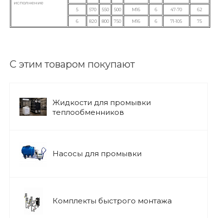
исполнение
5
570
550
500
М16
6
47-70
62
6
820
800
750
М16
6
71-105
75
С этим товаром покупают
Жидкости для промывки
теплообменников
Насосы для промывки
Комплекты быстрого монтажа