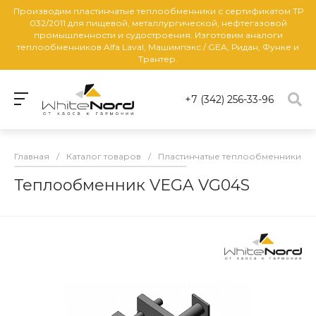
Производим пластинчатые теплообменники с сертификатом ТР
032/2011 для пищевой, металлургической, нефтегазовой
промышленности и судостроения. Изготовим аналоги
теплообменников Alfa Laval, Машимпэкс / GEA, Ридан, Функе и
Трантер.
+7 (342) 256-33-96
Главная
/
Каталог товаров
/
Пластинчатые теплообменники
/
Теплообменник VEGA VG04S