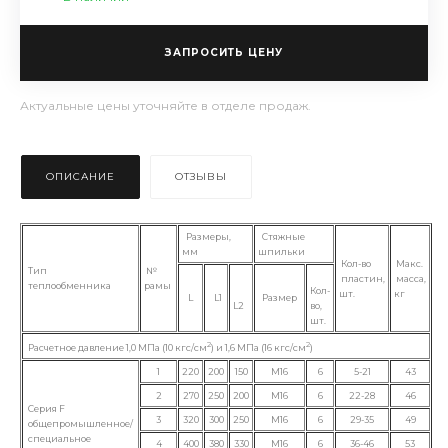
ЗАПРОСИТЬ ЦЕНУ
Актуальные цены уточняйте в отделе продаж.
ОПИСАНИЕ
ОТЗЫВЫ
Размеры,
Стяжные
мм
шпильки
Кол-во
Макс.
Тип
№
пластин,
масса,
теплообменника
рамы
Кол-
шт.
кг
L
L1
Размер
L2
во,
шт.
2
2
Расчетное давление 1,0 МПа (10 кгс/см
) и 1,6 МПа (16 кгс/см
)
1
220
200
150
М16
6
5-21
43
2
270
250
200
М16
6
22-28
46
Серия F
3
320
300
250
М16
6
29-35
49
общепромышленное/
специальное
4
400
380
330
М16
6
36-46
53