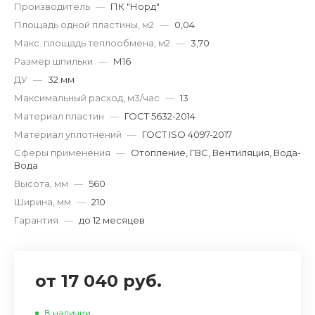
Производитель
—
ПК "Норд"
Площадь одной пластины, м2
—
0,04
Макс. площадь теплообмена, м2
—
3,70
Размер шпильки
—
М16
ДУ
—
32 мм
Максимальный расход, м3/час
—
13
Материал пластин
—
ГОСТ 5632-2014
Материал уплотнений
—
ГОСТ ISO 4097-2017
Сферы применения
—
Отопление, ГВС, Вентиляция, Вода-
Вода
Высота, мм
—
560
Ширина, мм
—
210
Гарантия
—
до 12 месяцев
от 17 040 руб.
В наличии