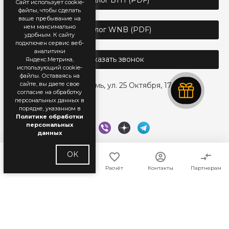
Сайт использует cookie-
файлы, чтобы сделать
ваше пребывание на
нем максимально
Каталог WNB (PDF)
удобным. К cайту
подключен сервис веб-
аналитики
Заказать звонок
Яндекс.Метрика,
использующий cookie-
файлы. Оставаясь на
сайте, вы даете свое
г. Пермь, ул. 25 Октября, 17
согласие на обработку
персональных данных в
порядке, указанном в
Политике обработки
персональных
данных
ОК
Главная
Каталог
Расчёт
Контакты
Партнерам
© 2018 — 2026 WhiteNord. Все права защищены