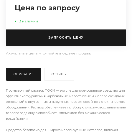
Цена по запросу
В наличии
ЗАПРОСИТЬ ЦЕНУ
Актуальные цены уточняйте в отделе продаж.
ОПИСАНИЕ
ОТЗЫВЫ
Промывочный раствор ТОС-1 — это специализированное средство для
эффективного удаления карбонатных, известковых и железо-оксидных
отложений с внутренних и наружных поверхностей теплотехнического
оборудования. Раствор обеспечивает глубокую очистку, восстанавливая
теплопередающую способность элементов без механического
воздействия.
Средство безопасно для широко используемых металлов, включая