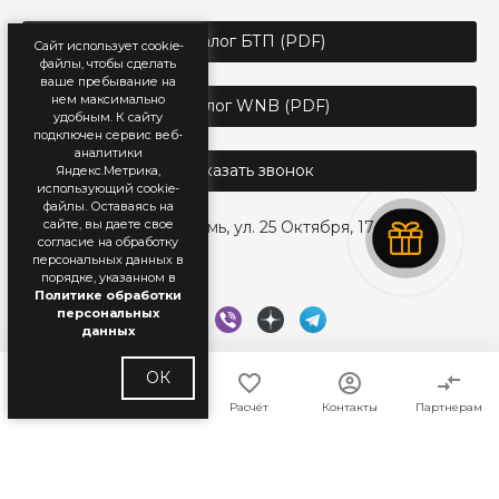
Каталог БТП (PDF)
Сайт использует cookie-
файлы, чтобы сделать
ваше пребывание на
нем максимально
Каталог WNB (PDF)
удобным. К cайту
подключен сервис веб-
аналитики
Заказать звонок
Яндекс.Метрика,
использующий cookie-
файлы. Оставаясь на
сайте, вы даете свое
г. Пермь, ул. 25 Октября, 17
согласие на обработку
персональных данных в
порядке, указанном в
Политике обработки
персональных
данных
ОК
Главная
Каталог
Расчёт
Контакты
Партнерам