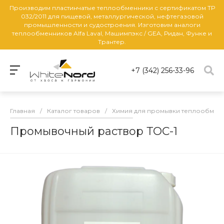
Производим пластинчатые теплообменники с сертификатом ТР
032/2011 для пищевой, металлургической, нефтегазовой
промышленности и судостроения. Изготовим аналоги
теплообменников Alfa Laval, Машимпэкс / GEA, Ридан, Функе и
Трантер.
+7 (342) 256-33-96
Главная
/
Каталог товаров
/
Химия для промывки теплообмен
Промывочный раствор ТОС-1