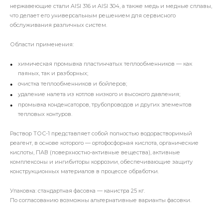
нержавеющие стали AISI 316 и AISI 304, а также медь и медные сплавы,
что делает его универсальным решением для сервисного
обслуживания различных систем.
Области применения:
химическая промывка пластинчатых теплообменников — как
паяных, так и разборных;
очистка теплообменников и бойлеров;
удаление налета из котлов низкого и высокого давления;
промывка конденсаторов, трубопроводов и других элементов
тепловых контуров.
Раствор ТОС-1 представляет собой полностью водорастворимый
реагент, в основе которого — ортофосфорная кислота, органические
кислоты, ПАВ (поверхностно-активные вещества), активные
комплексоны и ингибиторы коррозии, обеспечивающие защиту
конструкционных материалов в процессе обработки.
Упаковка: стандартная фасовка — канистра 25 кг.
По согласованию возможны альтернативные варианты фасовки.