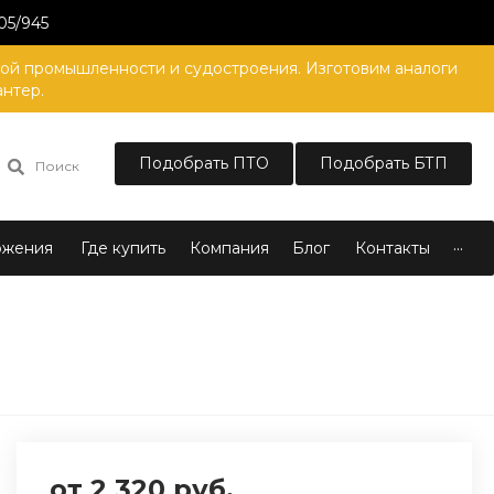
05/945
вой промышленности и судостроения. Изготовим аналоги
антер.
Подобрать ПТО
Подобрать БТП
Поиск
...
ожения
Где купить
Компания
Блог
Контакты
от 2 320 руб.