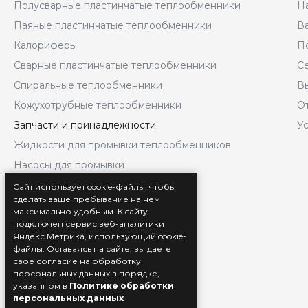
Полусварные пластинчатые теплообменники
Н
Паяные пластинчатые теплообменники
В
Калориферы
П
Сварные пластинчатые теплообменники
С
Спиральные теплообменники
В
Кожухотрубные теплообменники
О
Запчасти и принадлежности
У
Жидкости для промывки теплообменников
Насосы для промывки
Комплекты быстрого монтажа
Сайт использует cookie-файлы, чтобы
сделать ваше пребывание на нем
Насосные станции
максимально удобным. К cайту
Блок-контейнеры
подключен сервис веб-аналитики
Яндекс.Метрика, использующий cookie-
Автоматика
файлы. Оставаясь на сайте, вы даете
свое согласие на обработку
Услуги металлообработки
персональных данных в порядке,
указанном в
Политике обработки
персональных данных