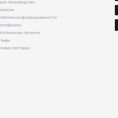
аше производство
акансии
олитика конфиденциальности
ертификаты
ыполненные проекты
тзывы
словия поставки