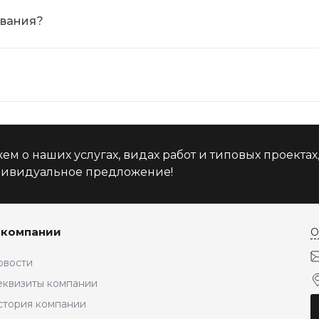
ования?
м о наших услугах, видах работ и типовых проектах
дивидуальное предложение!
 компании
О
овости
еквизиты компании
стория компании