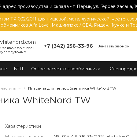
 адрес производства и склада - г. Пермь, ул. Героев Хасана, 1
ом ТР 032/2011 для пищевой, металлургической, нефтегазо
обменников Alfa Laval, Машимпэкс / GEA, Ридан, Функе и Тр
whitenord.com
+7 (342) 256-33-96
Заказать звонок
 заявок по e-mail
руглосуточно
ные
БТП
Online-расчет теплообменника
Спецпредл
Пластины
/
Пластина для теплообменника WhiteNord TW
ника WhiteNord TW
Характеристики
Материал пластин
—
AISI 304, AISI 316, SMO 254, Hastelloy C