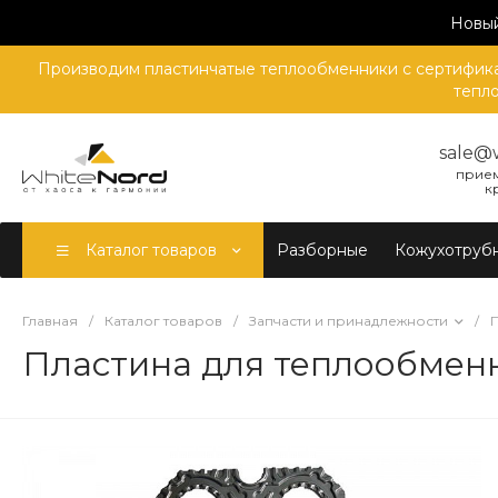
Новый
Производим пластинчатые теплообменники с сертификат
тепло
sale@
прием
к
Каталог товаров
Разборные
Кожухотруб
Главная
/
Каталог товаров
/
Запчасти и принадлежности
/
Пластина для теплообмен