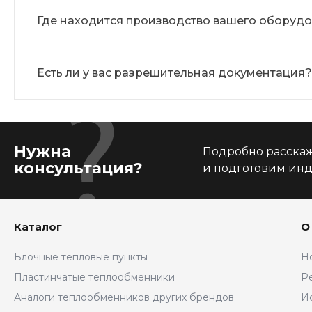
Где находится производство вашего оборуд
Есть ли у вас разрешительная документация?
Нужна
Подробно расскаже
консультация?
и подготовим ин
Каталог
О
Блочные тепловые пункты
Н
Пластинчатые теплообменники
Р
Аналоги теплообменников других брендов
И