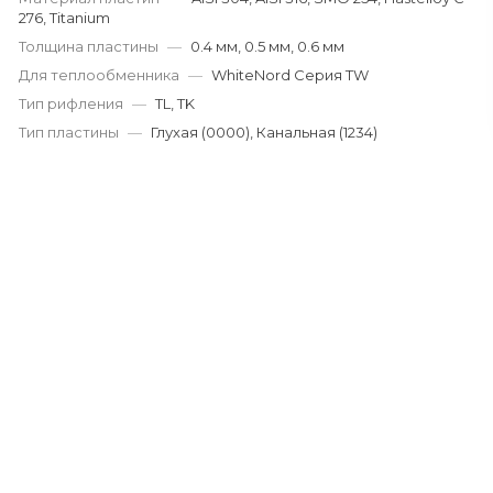
276, Titanium
Толщина пластины
—
0.4 мм, 0.5 мм, 0.6 мм
Для теплообменника
—
WhiteNord Серия TW
Тип рифления
—
TL, TK
Тип пластины
—
Глухая (0000), Канальная (1234)