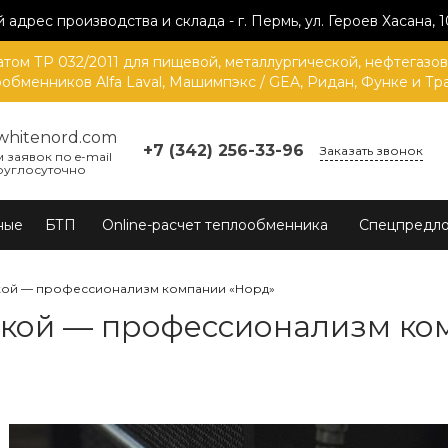
 адрес производства и склада - г. Пермь, ул. Героев Хасана, 1
ом ТР 032/2011 для пищевой, металлургической, нефтегазо
обменников Alfa Laval, Машимпэкс / GEA, Ридан, Функе и Тр
whitenord.com
+7 (342) 256-33-96
Заказать звонок
 заявок по e-mail
руглосуточно
ные
БТП
Online-расчет теплообменника
Спецпредл
жкой — профессионализм компании «Норд»
жкой — профессионализм ко