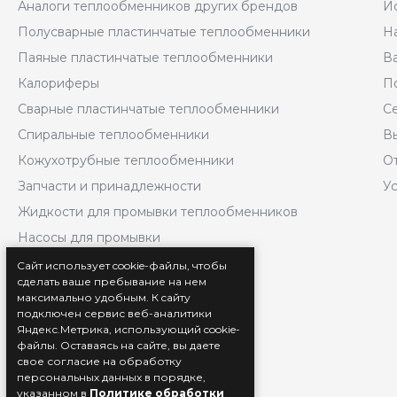
Аналоги теплообменников других брендов
И
Полусварные пластинчатые теплообменники
Н
Паяные пластинчатые теплообменники
В
Калориферы
П
Сварные пластинчатые теплообменники
С
Спиральные теплообменники
В
Кожухотрубные теплообменники
О
Запчасти и принадлежности
У
Жидкости для промывки теплообменников
Насосы для промывки
Комплекты быстрого монтажа
Сайт использует cookie-файлы, чтобы
сделать ваше пребывание на нем
Насосные станции
максимально удобным. К cайту
Блок-контейнеры
подключен сервис веб-аналитики
Яндекс.Метрика, использующий cookie-
Автоматика
файлы. Оставаясь на сайте, вы даете
свое согласие на обработку
Услуги металлообработки
персональных данных в порядке,
указанном в
Политике обработки