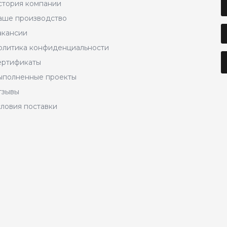
стория компании
аше производство
акансии
олитика конфиденциальности
ертификаты
ыполненные проекты
тзывы
словия поставки