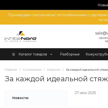
Новый
Производим пластинчатые теплообменники с сертификат
тепло
sale@
прием
к
Каталог товаров
Разборные
Кожухотруб
Главная
/
О компании
/
Новости
/
За каждой идеальной стя
За каждой идеальной стя
27 июн 2025
Новости