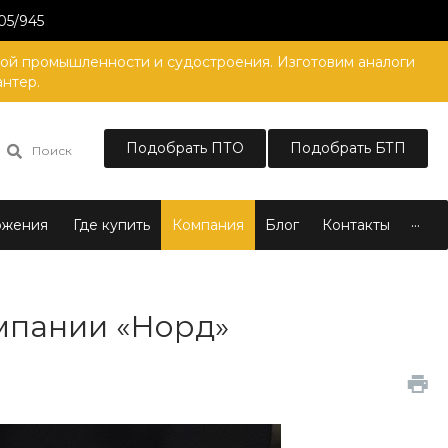
05/945
вой промышленности и судостроения. Изготовим аналоги
антер.
Подобрать ПТО
Подобрать БТП
Поиск
...
ожения
Где купить
Компания
Блог
Контакты
мпании «Норд»