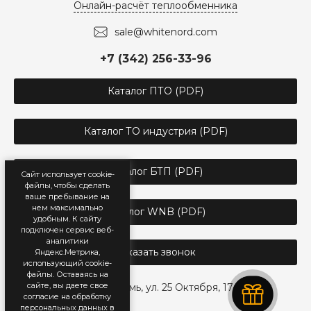
Онлайн-расчёт теплообменника
sale@whitenord.com
+7 (342) 256-33-96
Каталог ПТО (PDF)
Каталог ТО индустрия (PDF)
Каталог БТП (PDF)
Сайт использует cookie-
файлы, чтобы сделать
ваше пребывание на
нем максимально
Каталог WNB (PDF)
удобным. К cайту
подключен сервис веб-
аналитики
Заказать звонок
Яндекс.Метрика,
использующий cookie-
файлы. Оставаясь на
сайте, вы даете свое
г. Пермь, ул. 25 Октября, 17
согласие на обработку
персональных данных в