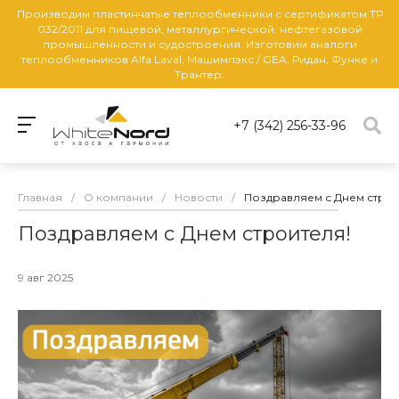
Производим пластинчатые теплообменники с сертификатом ТР
032/2011 для пищевой, металлургической, нефтегазовой
промышленности и судостроения. Изготовим аналоги
теплообменников Alfa Laval, Машимпэкс / GEA, Ридан, Функе и
Трантер.
+7 (342) 256-33-96
Главная
/
О компании
/
Новости
/
Поздравляем с Днем строи
Поздравляем с Днем строителя!
9 авг 2025