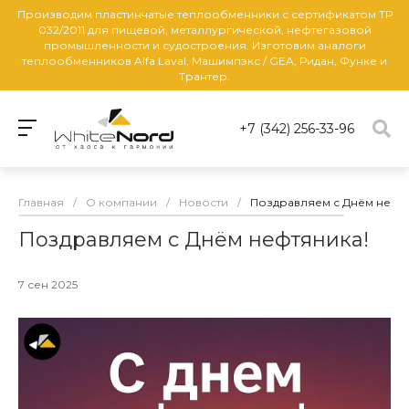
Производим пластинчатые теплообменники с сертификатом ТР
032/2011 для пищевой, металлургической, нефтегазовой
промышленности и судостроения. Изготовим аналоги
теплообменников Alfa Laval, Машимпэкс / GEA, Ридан, Функе и
Трантер.
+7 (342) 256-33-96
Главная
/
О компании
/
Новости
/
Поздравляем с Днём нефт
Поздравляем с Днём нефтяника!
7 сен 2025