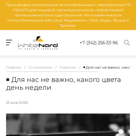
Производим пластинчатые теплообменники с сертификатом ТР
032/2011 для пищевой, металлургической, нефтегазовой
промышленности и судостроения. Изготовим аналоги
теплообменников Alfa Laval, Машимпэкс / GEA, Ридан, Функе и
Трантер.
+7 (342) 256-33-96
Главная
/
О компании
/
Новости
/
◾️ Для нас не важно, каког
◾️ Для нас не важно, какого цвета
день недели
12 ноя 2025