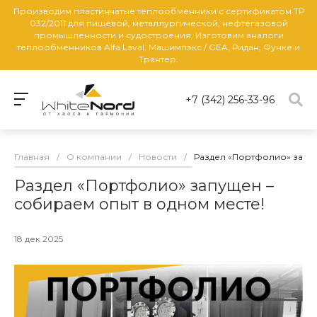
Производим пластинчатые теплообменники с сертификатом ТР
032/2011 для пищевой, металлургической, нефтегазовой
промышленности и судостроения. Изготовим аналоги
теплообменников Alfa Laval, Машимпэкс / GEA, Ридан, Функе и
Трантер.
+7 (342) 256-33-96
Главная
/
О компании
/
Новости
/
Раздел «Портфолио» запущ
Раздел «Портфолио» запущен –
собираем опыт в одном месте!
18 дек 2025