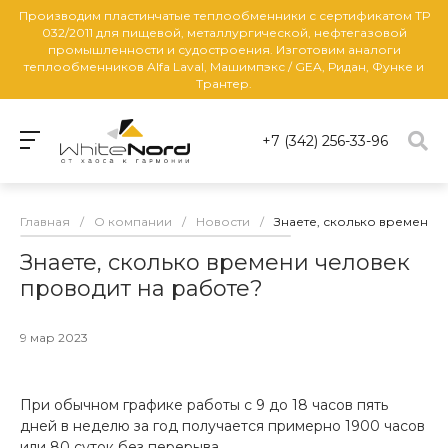
Производим пластинчатые теплообменники с сертификатом ТР
032/2011 для пищевой, металлургической, нефтегазовой
промышленности и судостроения. Изготовим аналоги
теплообменников Alfa Laval, Машимпэкс / GEA, Ридан, Функе и
Трантер.
+7 (342) 256-33-96
Главная
/
О компании
/
Новости
/
Знаете, сколько времени 
Знаете, сколько времени человек
проводит на работе?
9 мар 2023
При обычном графике работы с 9 до 18 часов пять
дней в неделю за год получается примерно 1900 часов
или 80 суток без перерыва.