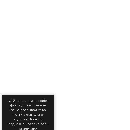
Сайт использует cookie-
файлы, чтобы сделать
ваше пребывание на
нем максимально
удобным. К cайту
подключен сервис веб-
аналитики