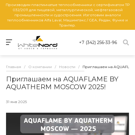
Производим пластинчатые теплообменники с сертификатом ТР
032/2011 для пищевой, металлургической, нефтегазовой
промышленности и судостроения. Изготовим аналоги
теплообменников Alfa Laval, Машимпэкс / GEA, Ридан, Функе и
Трантер.
+7 (342) 256-33-96
Главная
/
О компании
/
Новости
/
Приглашаем на AQUAFLAM
Приглашаем на AQUAFLAME BY
AQUATHERM MOSCOW 2025!
31 янв 2025