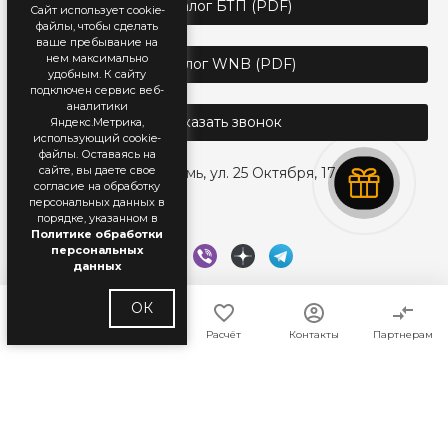
Каталог БТП (PDF)
Сайт использует cookie-
файлы, чтобы сделать
ваше пребывание на
нем максимально
Каталог WNB (PDF)
удобным. К cайту
подключен сервис веб-
аналитики
Заказать звонок
Яндекс.Метрика,
использующий cookie-
файлы. Оставаясь на
сайте, вы даете свое
г. Пермь, ул. 25 Октября, 17
согласие на обработку
персональных данных в
порядке, указанном в
Политике обработки
персональных
данных
ОК
Главная
Каталог
Расчёт
Контакты
Партнерам
© 2018 — 2026 WhiteNord. Все права защищены