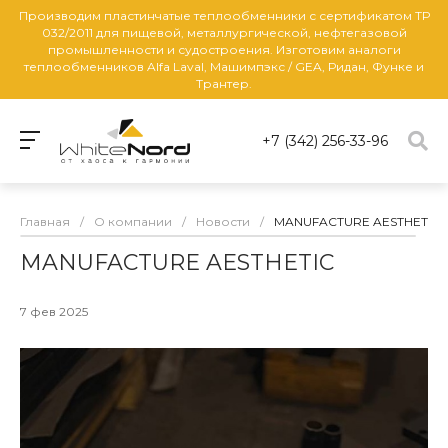
Производим пластинчатые теплообменники с сертификатом ТР
032/2011 для пищевой, металлургической, нефтегазовой
промышленности и судостроения. Изготовим аналоги
теплообменников Alfa Laval, Машимпэкс / GEA, Ридан, Функе и
Трантер.
+7 (342) 256-33-96
Главная
/
О компании
/
Новости
/
MANUFACTURE AESTHETIC
MANUFACTURE AESTHETIC
7 фев 2025