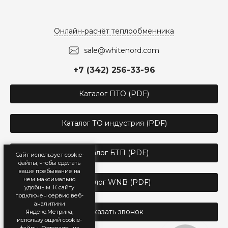
Онлайн-расчёт теплообменника
sale@whitenord.com
+7 (342) 256-33-96
Каталог ПТО (PDF)
Каталог ТО индустрия (PDF)
Каталог БТП (PDF)
Сайт использует cookie-
файлы, чтобы сделать
ваше пребывание на
нем максимально
Каталог WNB (PDF)
удобным. К cайту
подключен сервис веб-
аналитики
Заказать звонок
Яндекс.Метрика,
использующий cookie-