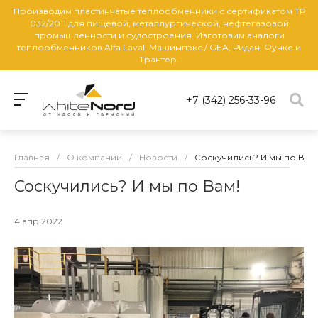
Производим пластинчатые теплообменники с сертификатом ТР
032/2011 для пищевой, металлургической, нефтегазовой
промышленности и судостроения. Изготовим аналоги
теплообменников Alfa Laval, Машимпэкс / GEA, Ридан, Функе и
Трантер.
+7 (342) 256-33-96
Главная
/
О компании
/
Новости
/
Соскучились? И мы по Вам!
Соскучились? И мы по Вам!
4 апр 2022